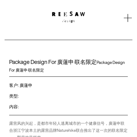
Tog

nav
Work
Studio
Contact
News
Package Design For 廣蓮申·联名限定
Package Design
For 廣蓮申·联名限定
客户: 廣蓮申
类型:
内容:
露营风的兴起，是都市年轻人逃离城市的一个健康信号，廣蓮申联
合浙江宁波本土的露营品牌Naturehike联合推出了这一次的联名限定